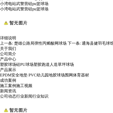
小湾电站武警营硅pu篮球场
小湾电站武警营硅pu篮球场
详细说明
上一条:
楚雄公路局弹性丙烯酸网球场
下一条:
通海县健羽毛球
关于我们
公司简介
产品中心
塑胶球场
硅PU球场
塑胶跑道
人造草坪球场
产品展示
EPDM安全地垫
PVC幼儿园地胶
球场围网
体育器材
成功案例
施工案例
施工视频
新闻资讯
公司动态
行业新闻
行业知识