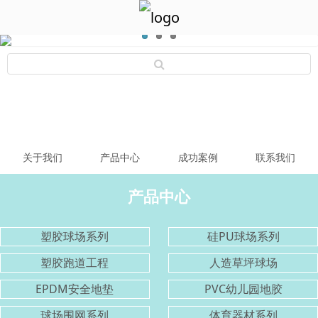
关于我们
产品中心
成功案例
联系我们
产品中心
塑胶球场系列
硅PU球场系列
塑胶跑道工程
人造草坪球场
EPDM安全地垫
PVC幼儿园地胶
球场围网系列
体育器材系列