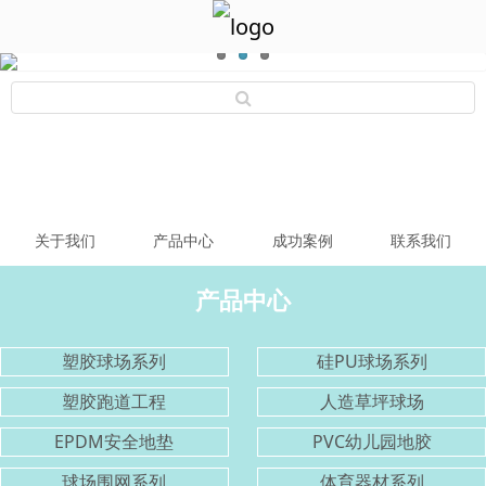
关于我们
产品中心
成功案例
联系我们
产品中心
塑胶球场系列
硅PU球场系列
塑胶跑道工程
人造草坪球场
EPDM安全地垫
PVC幼儿园地胶
球场围网系列
体育器材系列