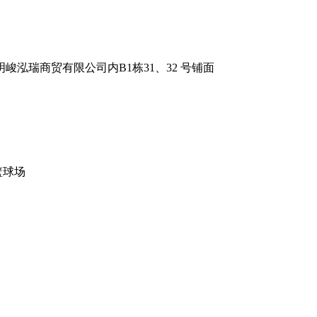
泓瑞商贸有限公司内B1栋31、32 号铺面
篮球场