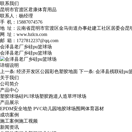
联系我们
昆明市官渡区君康体育用品
联系人：杨经理
手 机：15887074576
地 址：云南省昆明市官渡区金马街道办事处建工社区居委会昆明峻
网 址：www.bzlcn.com
邮 箱：1727812237@qq.com
会泽县老厂乡硅pu篮球场
会泽县老厂乡硅pu篮球场
详细说明
上一条:
经济开发区公园彩色塑胶地面
下一条:
会泽县残联硅pu
关于我们
公司简介
产品中心
塑胶球场
硅PU球场
塑胶跑道
人造草坪球场
产品展示
EPDM安全地垫
PVC幼儿园地胶
球场围网
体育器材
成功案例
施工案例
施工视频
新闻资讯